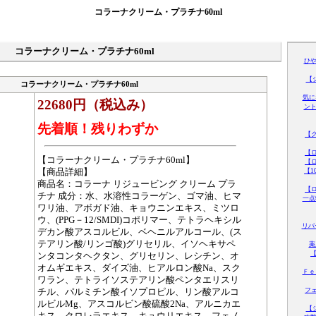
コラーナクリーム・プラチナ60ml
コラーナクリーム・プラチナ60ml
ひ
【
コラーナクリーム・プラチナ60ml
気に
22680円（税込み）
ン
先着順！残りわずか
【
【
【コラーナクリーム・プラチナ60ml】
【
【商品詳細】
【
商品名：コラーナ リジュービング クリーム プラ
【
チナ 成分：水、水溶性コラーゲン、ゴマ油、ヒマ
一点
ワリ油、アボガド油、キョウニンエキス、ミツロ
ウ、(PPG－12/SMDI)コポリマー、テトラヘキシル
リバ
デカン酸アスコルビル、ベヘニルアルコール、(ス
テアリン酸/リンゴ酸)グリセリル、イソヘキサペ
薬
ンタコンタヘクタン、グリセリン、レシチン、オ
オムギエキス、ダイズ油、ヒアルロン酸Na、スク
Ｆｅ
ワラン、テトライソステアリン酸ペンタエリスリ
フ
チル、パルミチン酸イソプロピル、リン酸アルコ
ルビルMg、アスコルビン酸硫酸2Na、アルニカエ
【
キス、クロレラエキス、キュウリエキス、フェノ